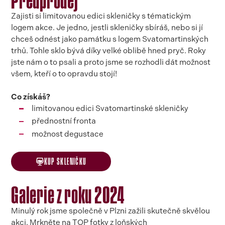
Zajisti si limitovanou edici skleničky s tématickým
logem akce. Je jedno, jestli skleničky sbíráš, nebo si jí
chceš odnést jako památku s logem Svatomartinských
trhů. Tohle sklo bývá díky velké oblibě hned pryč. Roky
jste nám o to psali a proto jsme se rozhodli dát možnost
všem, kteří o to opravdu stojí!
Co získáš?
limitovanou edici Svatomartinské skleničky
⁠⁠přednostní fronta
⁠⁠⁠⁠možnost degustace
KUP SKLENIČKU
Galerie z roku 2024
Minulý rok jsme společně v Plzni zažili skutečně skvělou
akci. Mrkněte na TOP fotky z loňských