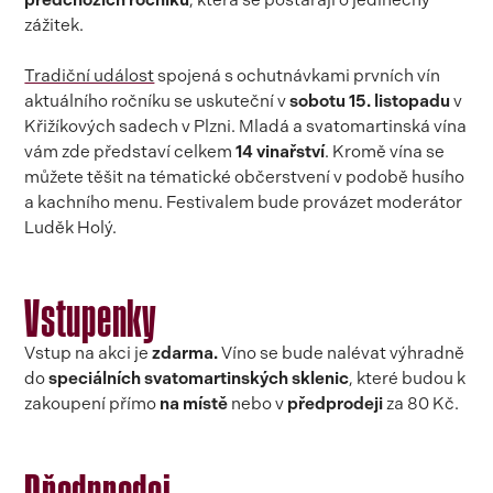
předchozích ročníků
, která se postarají o jedinečný
zážitek.
Tradiční událost
spojená s ochutnávkami prvních vín
aktuálního ročníku se uskuteční v
sobotu 15. listopadu
v
Křižíkových sadech v Plzni. Mladá a svatomartinská vína
vám zde představí celkem
14 vinařství
.
Kromě vína se
můžete těšit na tématické občerstvení v podobě husího
a kachního menu. Festivalem bude provázet moderátor
Luděk Holý.
Vstupenky
Vstup na akci je
zdarma.
Víno se bude nalévat výhradně
do
speciálních svatomartinských sklenic
, které budou k
zakoupení přímo
na místě
nebo v
předprodeji
za 80 Kč.
Předprodej