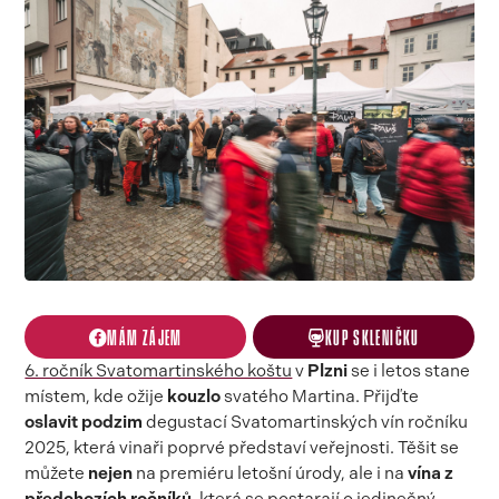
MÁM ZÁJEM
KUP SKLENIČKU
6. ročník Svatomartinského koštu
v
Plzni
se i letos stane
místem, kde ožije
kouzlo
svatého Martina. Přijďte
oslavit podzim
degustací Svatomartinských vín ročníku
2025, která vinaři poprvé představí veřejnosti. Těšit se
můžete
nejen
na premiéru letošní úrody, ale i na
vína z