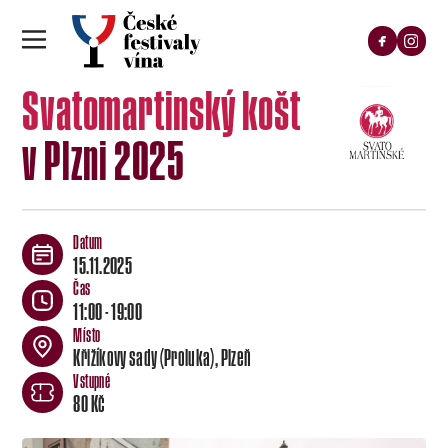
Svatomartinský košt
v Plzni 2025
15.11.2025
11:00 - 19:00
Křižíkovy sady (Proluka), Plzeň
80 Kč