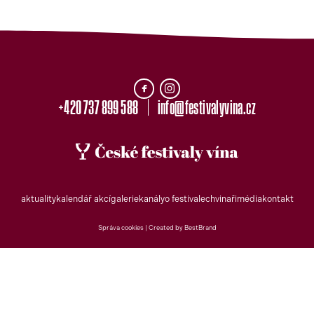
+420 737 899 588
info@festivalyvina.cz
aktuality
kalendář akcí
galerie
kanály
o festivalech
vinaři
média
kontakt
Správa cookies |
Created by BestBrand