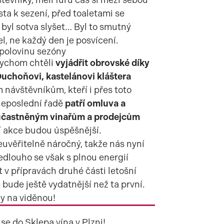
sta k sezení, před toaletami se
í byl sotva slyšet… Byl to smutný
l, ne každý den je posvícení.
 polovinu sezóny
bychom chtěli
vyjádřit obrovské díky
Duchoňovi, kastelánovi kláštera
návštěvníkům, kteří i přes toto
 neposlední řadě
patří omluva a
účastněným vinařům a prodejcům
cí akce budou úspěšnější.
neuvěřitelně náročný, takže nás nyní
edlouho se však s plnou energií
v přípravách druhé části letošní
 bude ještě vydatnější než ta první.
y na viděnou!
se do Sklepa vína v Plzni!