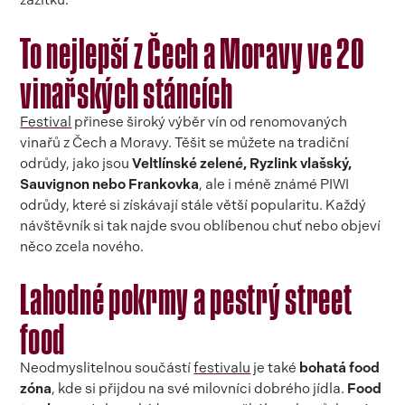
zážitků.
To nejlepší z Čech a Moravy ve 20
vinařských stáncích
Festival
přinese široký výběr vín od renomovaných
vinařů z Čech a Moravy. Těšit se můžete na tradiční
odrůdy, jako jsou
Veltlínské zelené, Ryzlink vlašský,
Sauvignon nebo Frankovka
, ale i méně známé PIWI
odrůdy, které si získávají stále větší popularitu. Každý
návštěvník si tak najde svou oblíbenou chuť nebo objeví
něco zcela nového.
Lahodné pokrmy a pestrý street
food
Neodmyslitelnou součástí
festivalu
je také
bohatá food
zóna
, kde si přijdou na své milovníci dobrého jídla.
Food