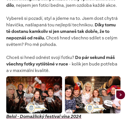
dílo
, nejsem jen fotící bedna, jsem ozdoba každé akce.
Vybereš si pozadí, styl a jdeme na to. Jsem dost chytrá
hlavička, našlapaná tou nejlepší technikou.
Díky tomu
tě dostanu kamkoliv si jen umaneš tak dobře, že to
nepoznáš od reálu.
Chceš hned všechno sdílet s celým
světem? Pro mě pohoda.
Chceš si hned odnést svojí fotku?
Do pár sekund máš
všechny fotky vytištěné v ruce
- kolik jen bude potřeba
a v maximální kvalitě.
Belol - Domažlický festival vína 2024