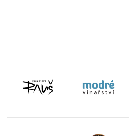
Oficiální vizuál akce
Stáhnout
Zastoupená vinařství