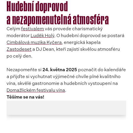
Hudební doprovod
a nezapomenutelná atmosféra
Celým
festivalem
vás provede charismatický
moderátor
Luděk Holý
. O hudební doprovod se postará
Cimbálová muzika Kyčera
, energická kapela
Zastodeset
a DJ Dean, kteří zajistí skvělou atmosféru
po celý den.
Nezapomeňte si
24. května 2025
poznačit do kalendáře
a přijďte si vychutnat výjimečné chvíle plné kvalitního
vína, skvělé gastronomie a hudebních vystoupení na
Domažlickém festivalu vína
.
Těšíme se na vás!