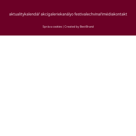
aktuality
kalendář akcí
galerie
kanály
o festivalech
vinaři
média
kontakt
Správa cookies |
Created by BestBrand