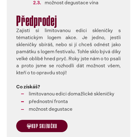
možnost degustace vína
Předprodej
Zajisti si limitovanou edici skleničky s
tématickým logem akce. Je jedno, jestli
skleničky sbíráš, nebo si jí chceš odnést jako
památku s logem festivalu. Tohle sklo bývá díky
velké oblibě hned pryč. Roky jste nám o to psali
a proto jsme se rozhodli dát možnost všem,
kteří o to opravdu stojí!
Co získáš?
limitovanou edici domažlické skleničky
⁠⁠přednostní fronta
⁠⁠⁠⁠možnost degustace
KUP SKLENIČKU