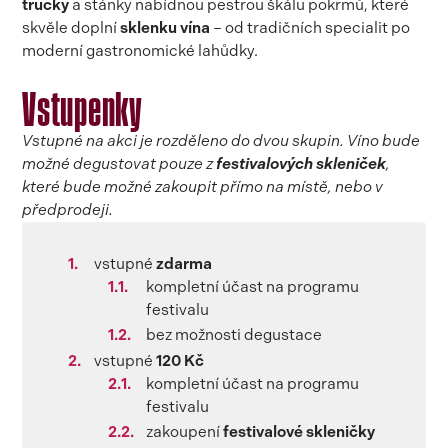
trucky
a stánky nabídnou pestrou škálu pokrmů, které
skvěle doplní
sklenku vína
– od tradičních specialit po
moderní gastronomické lahůdky.
Vstupenky
Vstupné na akci je rozděleno do dvou skupin. Víno bude
možné degustovat pouze z
festivalových skleniček
,
které bude možné zakoupit přímo na místě, nebo v
předprodeji.
vstupné
zdarma
kompletní účast na programu
festivalu
bez možnosti degustace
vstupné
120 Kč
kompletní účast na programu
festivalu
zakoupení
festivalové skleničky