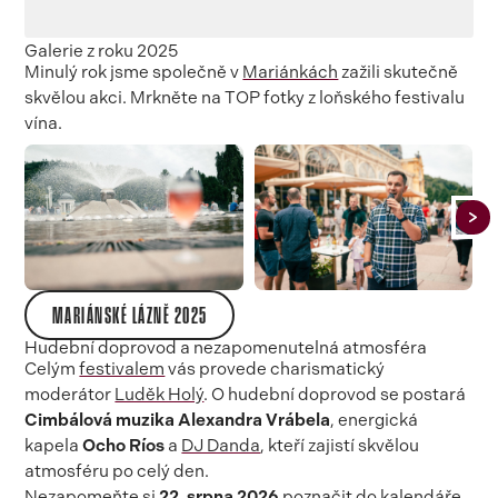
Galerie z roku 2025
Minulý rok jsme společně v
Mariánkách
zažili skutečně
skvělou akci. Mrkněte na TOP fotky z loňského festivalu
vína.
MARIÁNSKÉ LÁZNĚ 2025
Hudební doprovod a nezapomenutelná atmosféra
Celým
festivalem
vás provede charismatický
moderátor
Luděk Holý
. O hudební doprovod se postará
Cimbálová muzika Alexandra Vrábela
, energická
kapela
Ocho Ríos
a
DJ Danda
, kteří zajistí skvělou
atmosféru po celý den.
Nezapomeňte si
22. srpna 2026
poznačit do kalendáře