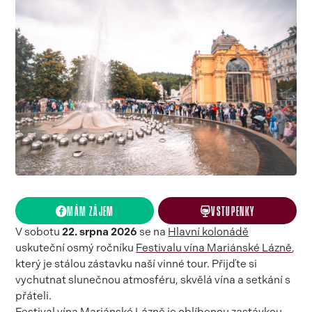
MÁM ZÁJEM
VSTUPENKY
V sobotu
22. srpna 2026
se na
Hlavní kolonádě
uskuteční osmý ročníku
Festivalu vína Mariánské Lázně
,
který je stálou zástavku naší vinné tour. Přijďte si
vychutnat slunečnou atmosféru, skvělá vína a setkání s
přáteli.