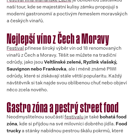
Festival vína Mariánské Lázně
je oblíbenou zastávkou
naší tour, kde se majestátní kulisy zámku propojují s
moderní gastronomií a poctivým řemeslem moravských
a českých vinařů.
Nejlepší víno z Čech a Moravy
Festival
přinese široký výběr vín od 18 renomovaných
vinařů z Čech a Moravy. Těšit se můžete na tradiční
odrůdy, jako jsou
Veltlínské zelené, Ryzlink vlašský,
Sauvignon nebo Frankovka
, ale i méně známé PIWI
odrůdy, které si získávají stále větší popularitu. Každý
návštěvník si tak najde svou oblíbenou chuť nebo objeví
něco zcela nového.
Gastro zóna a pestrý street food
Neodmyslitelnou součástí
festivalu
je také
bohatá food
zóna
, kde si přijdou na své milovníci dobrého jídla.
Food
trucky
a stánky nabídnou pestrou škálu pokrmů, které