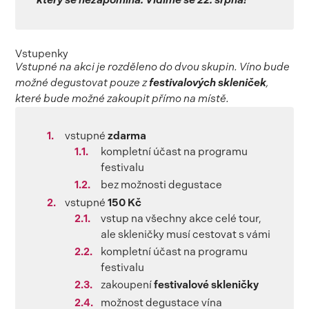
který se nezapomíná. Vidíme se 22. srpna!“
Vstupenky
Vstupné na akci je rozděleno do dvou skupin. Víno bude
možné degustovat pouze z
festivalových skleniček
,
které bude možné zakoupit přímo na místě.
vstupné
zdarma
kompletní účast na programu
festivalu
bez možnosti degustace
vstupné
150 Kč
vstup na všechny akce celé tour,
ale skleničky musí cestovat s vámi
kompletní účast na programu
festivalu
zakoupení
festivalové skleničky
možnost degustace vína