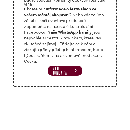
Buďte součástí komunity Českých festivalů
vína
Chcete mít
informace o festivalech ve
vašem městě jako první
? Nebo vás zajímá
zákulisí naší eventové produkce?
Zapomeňte na neustálé kontrolování
Facebooku.
Naše WhatsApp kanály
jsou
nejrychlejší cestou k novinkám, které vás
skutečně zajímají. Přidejte se k nám a
získejte přímý přístup k informacím, které
hýbou světem vína a eventové produkce v
Česku.
NAŠE
KOMUNITA
Zastoupená vinařství