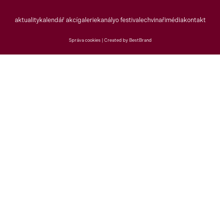
aktuality
kalendář akcí
galerie
kanály
o festivalech
vinaři
média
kontakt
Správa cookies |
Created by BestBrand