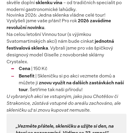
skvěle doplní
sklenku vína
– od tradičních specialit po
moderní gastronomické lahůdky.
Novinka 2026: Jedna sklenka vládne celé tour!
Vyslyšeli jsme vaše přání! Pro rok
2026 zavádíme
revoluční novinku
.
Na celou letošní Vinnou tour (s výjimkou
Svatomartinských akcí) nám bude cinkat
jednotná
festivalová sklenka
. Vybrali jsme pro vás špičkový
designový model Giselle z novoborské sklárny
Crystalex.
Cena
| 150 Kč
Benefit
| Skleničku si po akci vezmete domů a
můžete ji
znovu využít na dalších zastávkách naší
tour
. Šetříme tak naši přírodu!
U vybraných akcí se vstupným, jako jsou Chotěšov či
Strakonice, zůstává vstupné do areálu zachováno, ale
skleničku už si znovu kupovat nemusíte.
„Vezměte přátele, skleničku a užijte si den, na