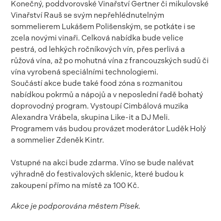
Konečný, poddvorovské Vinařství Gertner či mikulovské
Vinařství Rauš se svým nepřehlédnutelným
sommelierem Lukášem Polišenským, se potkáte i se
zcela novými vinaři. Celková nabídka bude velice
pestrá, od lehkých ročníkových vín, přes perlivá a
růžová vína, až po mohutná vína z francouzských sudů či
vína vyrobená speciálními technologiemi.
Součástí akce bude také food zóna s rozmanitou
nabídkou pokrmů a nápojů a v neposlední řadě bohatý
doprovodný program. Vystoupí Cimbálová muzika
Alexandra Vrábela, skupina Like-it a DJ Meli.
Programem vás budou provázet moderátor Luděk Holý
a sommelier Zdeněk Kintr.
Vstupné na akci bude zdarma. Víno se bude nalévat
výhradně do festivalových sklenic, které budou k
zakoupení přímo na místě za 100 Kč.
Akce je podporována městem Písek.