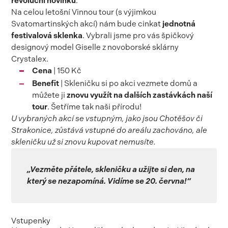
revoluční novinku
.
Na celou letošní Vinnou tour (s výjimkou
Svatomartinských akcí) nám bude cinkat
jednotná
festivalová sklenka
. Vybrali jsme pro vás špičkový
designový model Giselle z novoborské sklárny
Crystalex.
Cena
| 150 Kč
Benefit
| Skleničku si po akci vezmete domů a
můžete ji
znovu využít na dalších zastávkách naší
tour
. Šetříme tak naši přírodu!
U vybraných akcí se vstupným, jako jsou Chotěšov či
Strakonice, zůstává vstupné do areálu zachováno, ale
skleničku už si znovu kupovat nemusíte.
„Vezměte přátele, skleničku a užijte si den, na
který se nezapomíná. Vidíme se 20. června!“
Vstupenky