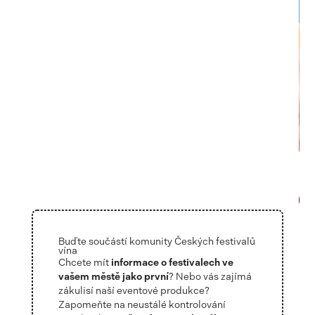
Oficiální vizuál akce
Stáhnout
Buďte součástí komunity Českých festivalů
vína
Chcete mít
informace o festivalech ve
vašem městě jako první
? Nebo vás zajímá
zákulisí naší eventové produkce?
Zapomeňte na neustálé kontrolování