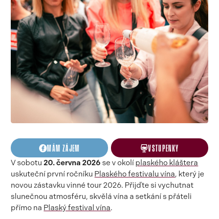
MÁM ZÁJEM
VSTUPENKY
V sobotu
20. června 2026
se v okolí
plaského kláštera
uskuteční první ročníku
Plaského festivalu vína
, který je
novou zástavku vinné tour 2026. Přijďte si vychutnat
slunečnou atmosféru, skvělá vína a setkání s přáteli
přímo na
Plaský festival vína
.