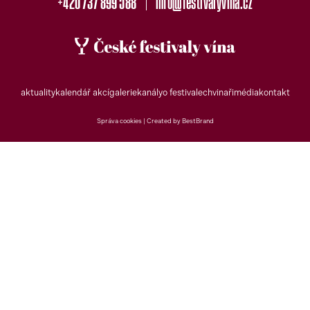
+420 737 899 588
info@festivalyvina.cz
aktuality
kalendář akcí
galerie
kanály
o festivalech
vinaři
média
kontakt
Správa cookies |
Created by BestBrand