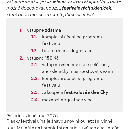
Vstupné na akci je rozděleno do dvou skupin. Víno bude
možné degustovat pouze z
festivalových skleniček
,
které bude možné zakoupit přímo na místě.
vstupné
zdarma
kompletní účast na programu
festivalu
bez možnosti degustace
vstupné
150 Kč
vstup na všechny akce celé tour,
ale skleničky musí cestovat s vámi
kompletní účast na programu
festivalu
zakoupení
festivalové skleničky
možnost degustace vína
Galerie z vinné tour 2026
Plaský festival vína
je žhavou novinkou letošní vinné
tour. Mrkněte na kompletní galerie ze všech akcí letošní