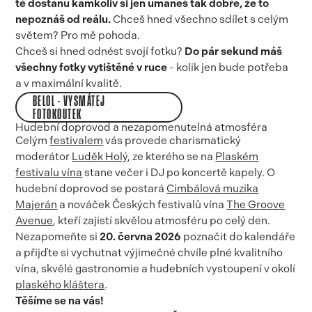
tě dostanu kamkoliv si jen umaneš tak dobře, že to
nepoznáš od reálu.
Chceš hned všechno sdílet s celým
světem? Pro mě pohoda.
Chceš si hned odnést svojí fotku?
Do pár sekund máš
všechny fotky vytištěné v ruce
- kolik jen bude potřeba
a v maximální kvalitě.
BELOL - VYSMÁTEJ
FOTOKOUTEK
Hudební doprovod a nezapomenutelná atmosféra
Celým
festivalem
vás provede charismatický
moderátor
Luděk Holý
, ze kterého se na
Plaském
festivalu vína
stane večer i DJ po koncertě kapely. O
hudební doprovod se postará
Cimbálová muzika
Majerán
a nováček Českých festivalů vína
The Groove
Avenue
, kteří zajistí skvělou atmosféru po celý den.
Nezapomeňte si
20. června 2026
poznačit do kalendáře
a přijďte si vychutnat výjimečné chvíle plné kvalitního
vína, skvělé gastronomie a hudebních vystoupení v okolí
plaského kláštera
.
Těšíme se na vás!