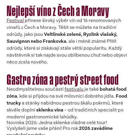
Nejlepší víno z Čech a Moravy
Festival
přinese široký výběr vín od 16 renomovaných
vinařů z Čech a Moravy. Těšit se můžete na tradiční
odrůdy, jako jsou
Veltlínské zelené, Ryzlink vlašský,
Sauvignon nebo Frankovka
, ale i méně známé PIWI
odrůdy, které si získávají stále větší popularitu. Každý
návštěvník si tak najde svou oblíbenou chuť nebo objeví
něco zcela nového.
Gastro zóna a pestrý street food
Neodmyslitelnou součástí
festivalu
je také
bohatá food
zóna
, kde si přijdou na své milovníci dobrého jídla.
Food
trucky
a stánky nabídnou pestrou škálu pokrmů, které
skvěle doplní
sklenku vína
– od tradičních specialit po
moderní gastronomické lahůdky.
Novinka 2026: Jedna sklenka vládne celé tour!
Vyslyšeli jsme vaše přání! Pro rok
2026 zavádíme