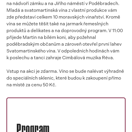
na nádvoří zámku a na Jiřího náměstí v Poděbradech.
Mladá a svatomartinská vína z vlastní produkce vám
zde představí celkem 10 moravských vinařství. Kromě
vína se můžete těšit také na jarmark řemeslných
produktů a delikates a na doprovodný program. V 11:00
přijede Martin na bílém koni, aby požehnal
poděbradským občanům a zároveň otevřel první lahev
Svatomartinského vína. V odpoledních hodinách vám
k poslechu a tanci zahraje Cimbálová muzika Réva.
Vstup na akci je zdarma. Víno se bude nalévat výhradně
do speciálních sklenic, které budou k zakoupení přímo
na místě za cenu 50 Kč.
Program