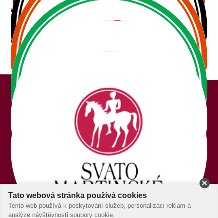
Svatomartinské trhy Poděbrady 2024
09.11.2024
10:00 - 17:00
Svatomartinský košt v Plzni 2024
16.11.2024
11:00 - 19:00
+420 737 899 588
info@festivalyvina.cz
aktuality
kalendář akcí
galerie
kanály
o festivalech
vinaři
média
kontakt
Tato webová stránka používá cookies
Tento web používá k poskytování služeb, personalizaci reklam a
Správa cookies |
Created by BestBrand
analýze návštěvnosti soubory cookie.