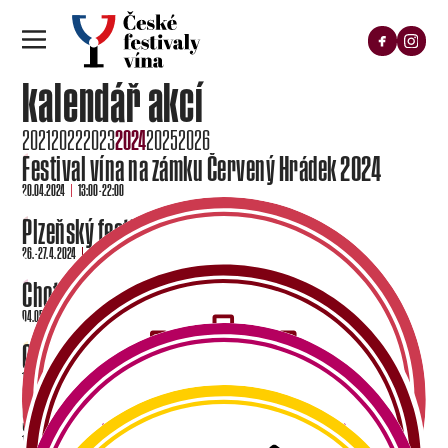
kalendář akcí
2024
2021
2022
2023
2025
2026
Festival vína na zámku Červený Hrádek 2024
20.04.2024
13:00 - 22:00
Plzeňský festival vína JARO 2024
26. - 27. 4. 2024
13:00 - 22:00
Chotěšovský festival vína 2024
04.05.2024
13:00 - 22:00
Chebský festival vína 2024
11.05.2024
13:00 - 22:00
Strakonický festival vína 2024
18.05.2024
13:00 - 22:00