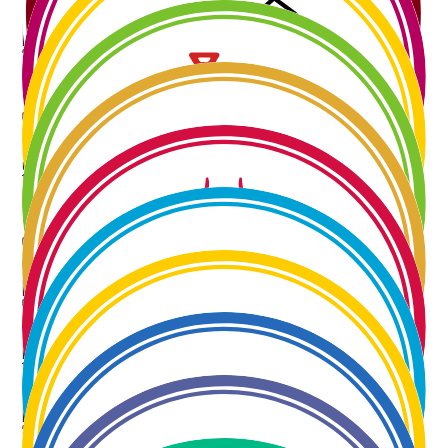
Domažlický festival vína 2024
25.05.2024
13:00 - 22:00
Víno a jídlo na zámku Kozel 2024
08.06.2024
11:00 - 20:00
Staňkovský festival vína 2024
15.06.2024
13:00 - 22:00
Teplický festival vína 2024
03.08.2024
12:00 - 22:00
Poděbradský festival vína 2024
9. - 10. 8. 2024
12:00 - 22:00
Festival vína Františkovy Lázně 2024
17.08.2024
11:00 - 22:00
Festival vína Mariánské Lázně 2024
23. - 24. 8. 2024
12:00 - 22:00